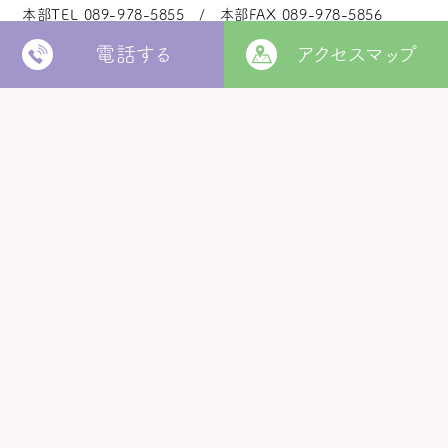
本部TEL
089-978-5855
本部FAX
089-978-5856
電話する
アクセスマップ
法人本部
いつきの里
認定こども園
福角保育園
地域生活者
支援室
松山市立
堀江保育園
ウィズ
きらきらキッズ
ラ・ルーチェ
くるみ園
MORE
松山市
障がい者北部地域
松山福祉園
相談支援センター
©
Copyright
2006 - 2026 hukuzumikai. All Rights Reserved.