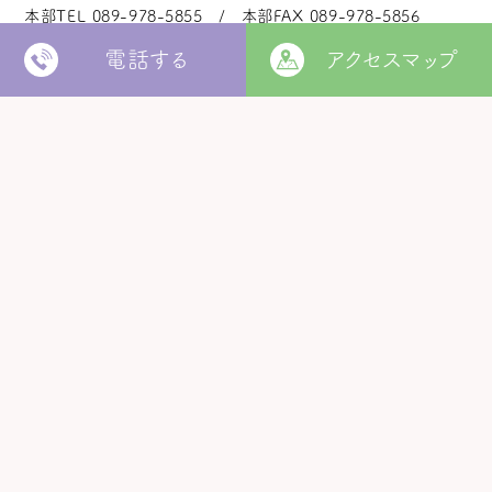
本部TEL
089-978-5855
本部FAX
089-978-5856
電話する
アクセスマップ
法人本部
いつきの里
認定こども園
福角保育園
地域生活者
支援室
松山市立
堀江保育園
ウィズ
きらきらキッズ
ラ・ルーチェ
くるみ園
MORE
松山市
障がい者北部地域
松山福祉園
相談支援センター
©
Copyright
2006 - 2026 hukuzumikai. All Rights Reserved.