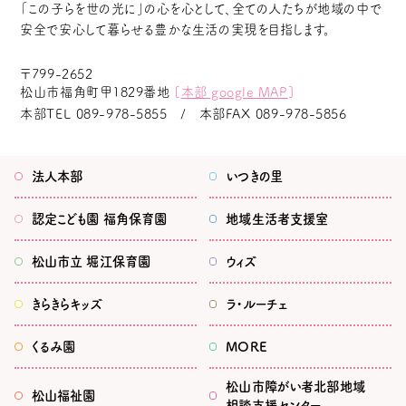
「この子らを世の光に」の心を心として、全ての人たちが地域の中で
安全で安心して暮らせる豊かな生活の実現を目指します。
〒799-2652
松山市福角町甲1829番地
[
本部 google MAP
]
本部TEL
089-978-5855
本部FAX
089-978-5856
法人本部
いつきの里
認定こども園
福角保育園
地域生活者
支援室
松山市立
堀江保育園
ウィズ
きらきらキッズ
ラ・ルーチェ
くるみ園
MORE
松山市
障がい者北部地域
松山福祉園
相談支援センター