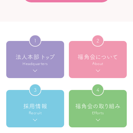
1
2
法人本部 トップ
福角会について
Headquarters
About
3
4
採用情報
福角会の取り組み
Recruit
Efforts