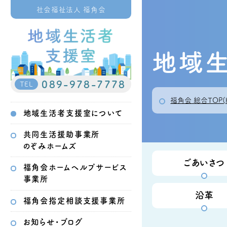
社会福祉法人 福角会
地域
089-978-7778
TEL
福角会 総合TOP(
地域生活者支援室について
共同生活援助事業所
のぞみホームズ
ごあいさつ
福角会ホームヘルプサービス
事業所
沿革
福角会指定相談支援事業所
お知らせ・ブログ