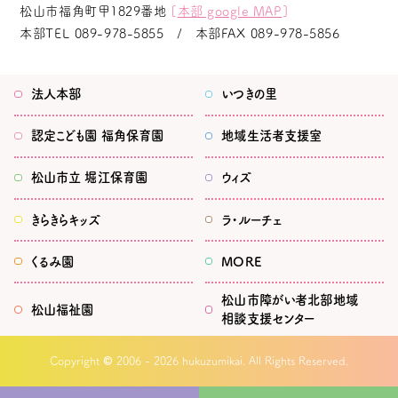
松山市福角町甲1829番地
[
本部 google MAP
]
本部TEL
089-978-5855
本部FAX
089-978-5856
法人本部
いつきの里
認定こども園
福角保育園
地域生活者
支援室
松山市立
堀江保育園
ウィズ
きらきらキッズ
ラ・ルーチェ
くるみ園
MORE
松山市
障がい者北部地域
松山福祉園
相談支援センター
©
Copyright
2006 - 2026 hukuzumikai. All Rights Reserved.