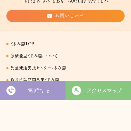
TEL
089-979-5026
FAX
089-979-5027
お問い合わせ
くるみ園TOP
多機能型くるみ園について
児童発達支援センターくるみ園
保育所等訪問事業くるみ園
電話する
アクセスマップ
放課後等デイサービスみらい
くるみ園指定相談支援事業所
お知らせ
お問い合わせ