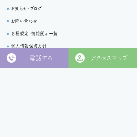
お知らせ・ブログ
お問い合わせ
各種規定・情報開示一覧
個人情報保護方針
電話する
アクセスマップ
〒799-2652
松山市福角町甲1829番地
[
本部 google MAP
]
本部TEL
089-978-5855
本部FAX
089-978-5856