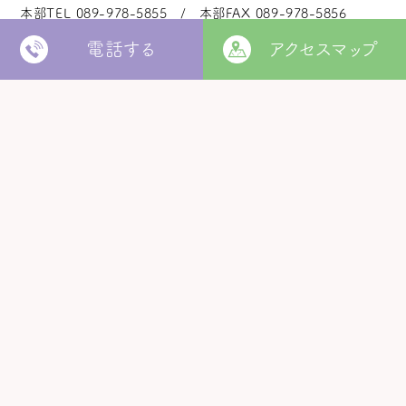
本部TEL
089-978-5855
本部FAX
089-978-5856
電話する
アクセスマップ
法人本部
いつきの里
認定こども園
福角保育園
地域生活者
支援室
松山市立
堀江保育園
ウィズ
きらきらキッズ
ラ・ルーチェ
くるみ園
MORE
松山市
障がい者北部地域
松山福祉園
相談支援センター
©
Copyright
2006 - 2026 hukuzumikai. All Rights Reserved.