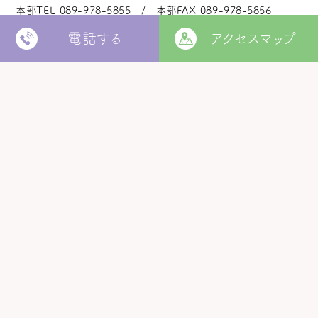
本部TEL
089-978-5855
本部FAX
089-978-5856
電話する
アクセスマップ
法人本部
いつきの里
認定こども園
福角保育園
地域生活者
支援室
松山市立
堀江保育園
ウィズ
きらきらキッズ
ラ・ルーチェ
くるみ園
MORE
松山市
障がい者北部地域
松山福祉園
相談支援センター
©
Copyright
2006 - 2026 hukuzumikai. All Rights Reserved.