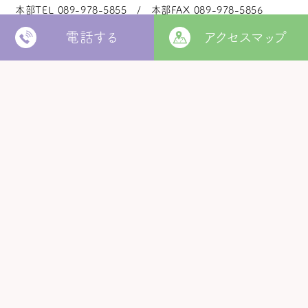
本部TEL
089-978-5855
本部FAX
089-978-5856
電話する
アクセスマップ
法人本部
いつきの里
認定こども園
福角保育園
地域生活者
支援室
松山市立
堀江保育園
ウィズ
きらきらキッズ
ラ・ルーチェ
くるみ園
MORE
松山市
障がい者北部地域
松山福祉園
相談支援センター
©
Copyright
2006 - 2026 hukuzumikai. All Rights Reserved.