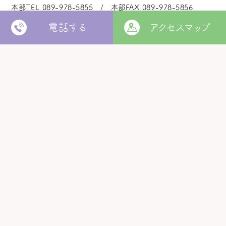
本部TEL
089-978-5855
本部FAX
089-978-5856
電話する
アクセスマップ
法人本部
いつきの里
認定こども園
福角保育園
地域生活者
支援室
松山市立
堀江保育園
ウィズ
きらきらキッズ
ラ・ルーチェ
くるみ園
MORE
松山市
障がい者北部地域
松山福祉園
相談支援センター
©
Copyright
2006 - 2026 hukuzumikai. All Rights Reserved.