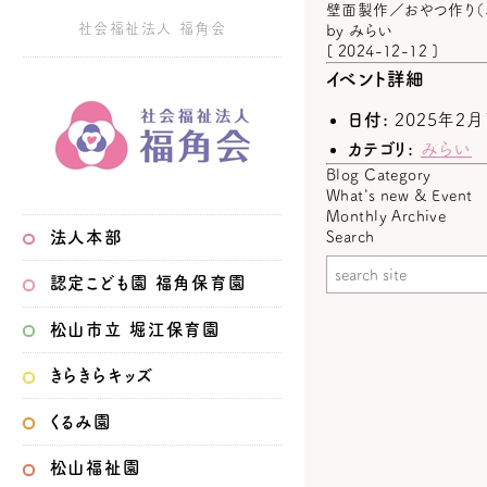
壁面製作／おやつ作り（
社会福祉法人 福角会
by
みらい
[ 2024-12-12 ]
イベント詳細
日付:
2025年2月
カテゴリ:
みらい
Blog Category
What's new & Event
Monthly Archive
法人本部
Search
認定こども園
福角保育園
松山市立
堀江保育園
きらきらキッズ
くるみ園
松山福祉園