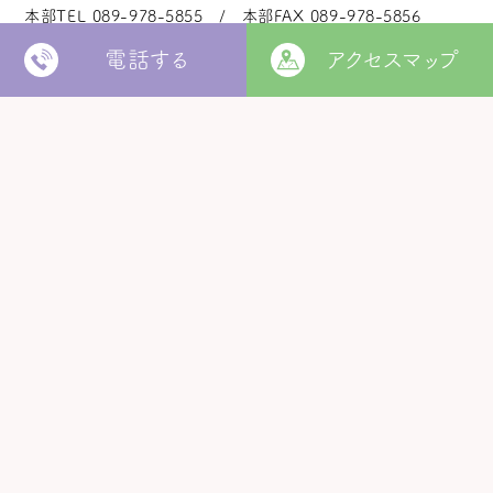
本部TEL
089-978-5855
本部FAX
089-978-5856
電話する
アクセスマップ
法人本部
いつきの里
認定こども園
福角保育園
地域生活者
支援室
松山市立
堀江保育園
ウィズ
きらきらキッズ
ラ・ルーチェ
くるみ園
MORE
松山市
障がい者北部地域
松山福祉園
相談支援センター
©
Copyright
2006 - 2026 hukuzumikai. All Rights Reserved.