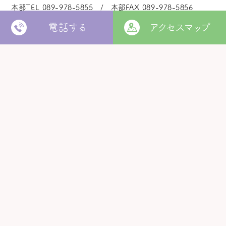
本部TEL
089-978-5855
本部FAX
089-978-5856
電話する
アクセスマップ
法人本部
いつきの里
認定こども園
福角保育園
地域生活者
支援室
松山市立
堀江保育園
ウィズ
きらきらキッズ
ラ・ルーチェ
くるみ園
MORE
松山市
障がい者北部地域
松山福祉園
相談支援センター
©
Copyright
2006 - 2026 hukuzumikai. All Rights Reserved.