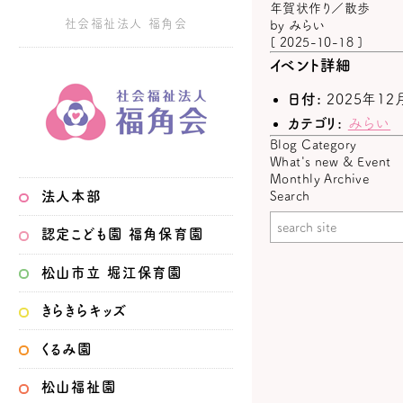
年賀状作り／散歩
社会福祉法人 福角会
by
みらい
[ 2025-10-18 ]
イベント詳細
日付:
2025年12
カテゴリ:
みらい
Blog Category
What's new & Event
Monthly Archive
法人本部
Search
認定こども園
福角保育園
松山市立
堀江保育園
きらきらキッズ
くるみ園
松山福祉園