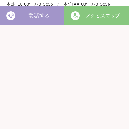
本部TEL
089-978-5855
本部FAX
089-978-5856
電話する
アクセスマップ
法人本部
いつきの里
認定こども園
福角保育園
地域生活者
支援室
松山市立
堀江保育園
ウィズ
きらきらキッズ
ラ・ルーチェ
くるみ園
MORE
松山市
障がい者北部地域
松山福祉園
相談支援センター
©
Copyright
2006 - 2026 hukuzumikai. All Rights Reserved.