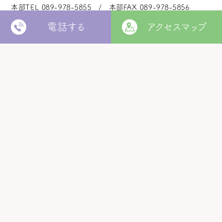
本部TEL
089-978-5855
本部FAX
089-978-5856
電話する
アクセスマップ
法人本部
いつきの里
認定こども園
福角保育園
地域生活者
支援室
松山市立
堀江保育園
ウィズ
きらきらキッズ
ラ・ルーチェ
くるみ園
MORE
松山市
障がい者北部地域
松山福祉園
相談支援センター
©
Copyright
2006 - 2026 hukuzumikai. All Rights Reserved.