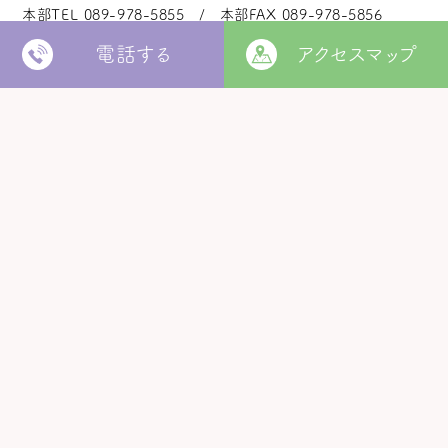
本部TEL
089-978-5855
本部FAX
089-978-5856
電話する
アクセスマップ
法人本部
いつきの里
認定こども園
福角保育園
地域生活者
支援室
松山市立
堀江保育園
ウィズ
きらきらキッズ
ラ・ルーチェ
くるみ園
MORE
松山市
障がい者北部地域
松山福祉園
相談支援センター
©
Copyright
2006 - 2026 hukuzumikai. All Rights Reserved.