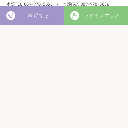
本部TEL
089-978-5855
本部FAX
089-978-5856
電話する
アクセスマップ
法人本部
いつきの里
認定こども園
福角保育園
地域生活者
支援室
松山市立
堀江保育園
ウィズ
きらきらキッズ
ラ・ルーチェ
くるみ園
MORE
松山市
障がい者北部地域
松山福祉園
相談支援センター
©
Copyright
2006 - 2026 hukuzumikai. All Rights Reserved.