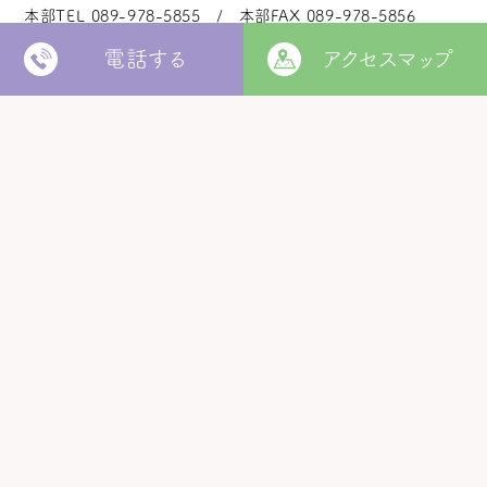
本部TEL
089-978-5855
本部FAX
089-978-5856
電話する
アクセスマップ
法人本部
いつきの里
認定こども園
福角保育園
地域生活者
支援室
松山市立
堀江保育園
ウィズ
きらきらキッズ
ラ・ルーチェ
くるみ園
MORE
松山市
障がい者北部地域
松山福祉園
相談支援センター
©
Copyright
2006 - 2026 hukuzumikai. All Rights Reserved.