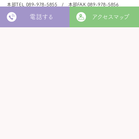
本部TEL
089-978-5855
本部FAX
089-978-5856
電話する
アクセスマップ
法人本部
いつきの里
認定こども園
福角保育園
地域生活者
支援室
松山市立
堀江保育園
ウィズ
きらきらキッズ
ラ・ルーチェ
くるみ園
MORE
松山市
障がい者北部地域
松山福祉園
相談支援センター
©
Copyright
2006 - 2026 hukuzumikai. All Rights Reserved.