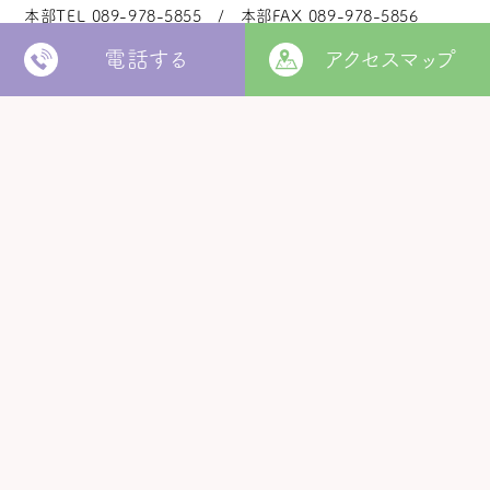
本部TEL
089-978-5855
本部FAX
089-978-5856
電話する
アクセスマップ
法人本部
いつきの里
認定こども園
福角保育園
地域生活者
支援室
松山市立
堀江保育園
ウィズ
きらきらキッズ
ラ・ルーチェ
くるみ園
MORE
松山市
障がい者北部地域
松山福祉園
相談支援センター
©
Copyright
2006 - 2026 hukuzumikai. All Rights Reserved.