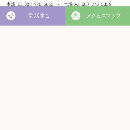
本部TEL
089-978-5855
本部FAX
089-978-5856
電話する
アクセスマップ
法人本部
いつきの里
認定こども園
福角保育園
地域生活者
支援室
松山市立
堀江保育園
ウィズ
きらきらキッズ
ラ・ルーチェ
くるみ園
MORE
松山市
障がい者北部地域
松山福祉園
相談支援センター
©
Copyright
2006 - 2026 hukuzumikai. All Rights Reserved.