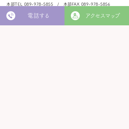
本部TEL
089-978-5855
本部FAX
089-978-5856
電話する
アクセスマップ
法人本部
いつきの里
認定こども園
福角保育園
地域生活者
支援室
松山市立
堀江保育園
ウィズ
きらきらキッズ
ラ・ルーチェ
くるみ園
MORE
松山市
障がい者北部地域
松山福祉園
相談支援センター
©
Copyright
2006 - 2026 hukuzumikai. All Rights Reserved.