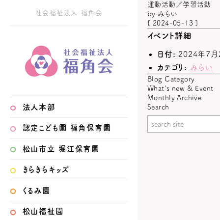
運動活動／学習活動
社会福祉法人 福角会
by
みらい
[ 2024-05-13 ]
イベント詳細
日付:
2024年7月
カテゴリ:
みらい
Blog Category
What's new & Event
Monthly Archive
法人本部
Search
認定こども園
福角保育園
松山市立
堀江保育園
きらきらキッズ
くるみ園
松山福祉園