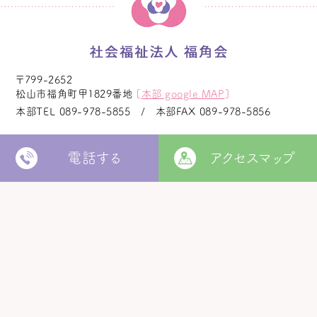
〒799-2652
松山市福角町甲1829番地
[
本部 google MAP
]
本部TEL
089-978-5855
本部FAX
089-978-5856
電話する
アクセスマップ
法人本部
いつきの里
認定こども園
福角保育園
地域生活者
支援室
松山市立
堀江保育園
ウィズ
きらきらキッズ
ラ・ルーチェ
くるみ園
MORE