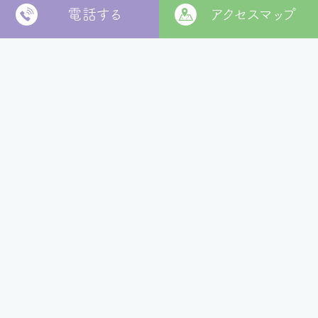
電話する
アクセスマップ
〒799-2652
松山市福角町甲1829番地
[
本部 google MAP
]
本部TEL
089-978-5855
本部FAX
089-978-5856
法人本部
いつきの里
認定こども園
福角保育園
地域生活者
支援室
松山市立
堀江保育園
ウィズ
きらきらキッズ
ラ・ルーチェ