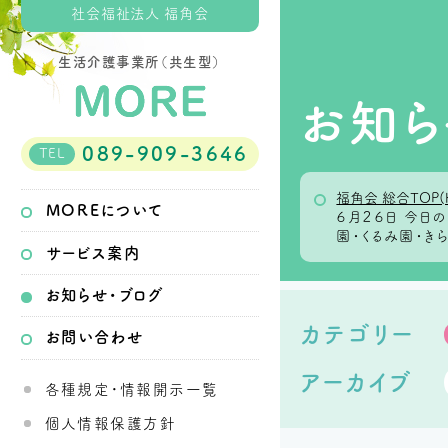
社会福祉法人 福角会
生活介護事業所（共生型）
お知ら
089-909-3646
TEL
福角会 総合TOP(
MOREについて
６月２６日 今
園・くるみ園・き
サービス案内
お知らせ・ブログ
カテゴリー
お問い合わせ
アーカイブ
各種規定・情報開示一覧
個人情報保護方針