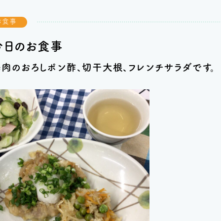
お食事
今日のお食事
鶏肉のおろしポン酢、切干大根、フレンチサラダ
です。