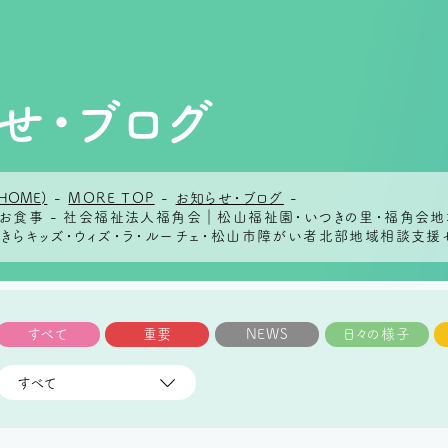
せ・ブログ
HOME)
-
MORE TOP
-
お知らせ・ブログ
-
日のお食事 - 社会福祉法人福角会｜松山福祉園・いつきの里・福角
らきらキッズ・ウィズ・ラ・ルーチェ・松山市障がい者北部地域相談支援
すべて
重要
NEWS
日々の様子