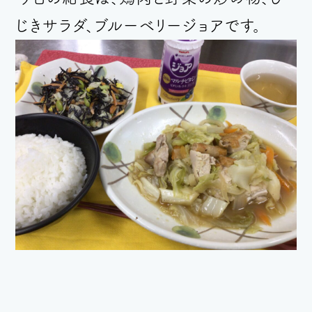
じきサラダ、ブルーベリージョア
で
す
。