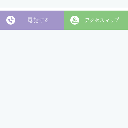
電話する
アクセスマップ
〒799-2652
松山市福角町甲1829番地
[
本部 google MAP
]
本部TEL
089-978-5855
本部FAX
089-978-5856
法人本部
いつきの里
認定こども園
福角保育園
地域生活者
支援室
松山市立
堀江保育園
ウィズ