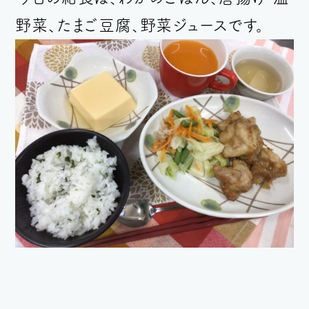
野菜、たまご豆腐、野菜ジュース
で
す
。