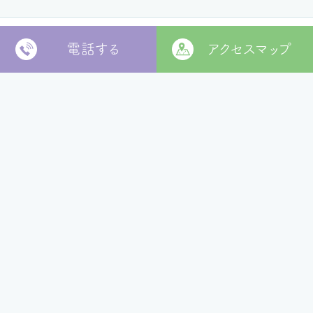
電話する
アクセスマップ
〒799-2652
松山市福角町甲1829番地
[
本部 google MAP
]
本部TEL
089-978-5855
本部FAX
089-978-5856
法人本部
いつきの里
認定こども園
福角保育園
地域生活者
支援室
松山市立
堀江保育園
ウィズ