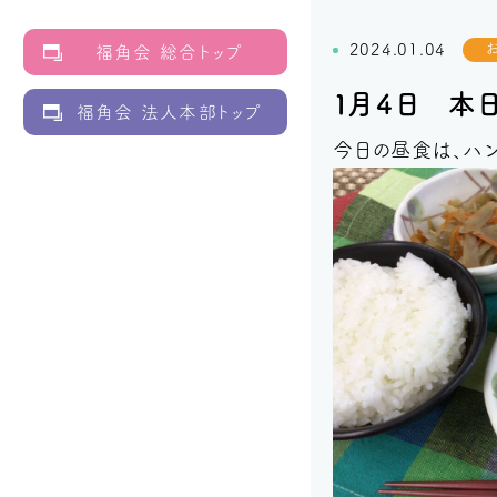
2024.01.04
福角会 総合トップ
１月４日 本
福角会 法人本部トップ
今日の昼食は、ハン