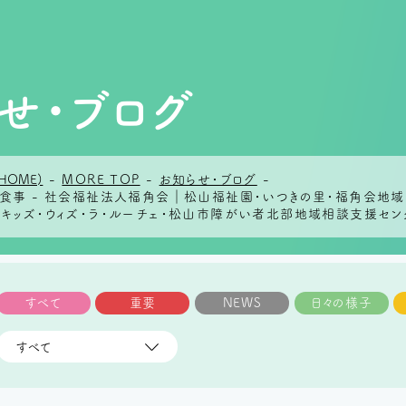
せ・ブログ
HOME)
-
MORE TOP
-
お知らせ・ブログ
-
のお食事 - 社会福祉法人福角会｜松山福祉園・いつきの里・福角会地
らキッズ・ウィズ・ラ・ルーチェ・松山市障がい者北部地域相談支援セン
すべて
重要
NEWS
日々の様子