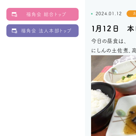
2024.01.12
福角会 総合トップ
１月１２日 
福角会 法人本部トップ
今日の昼食は、
にしんの土佐煮、高