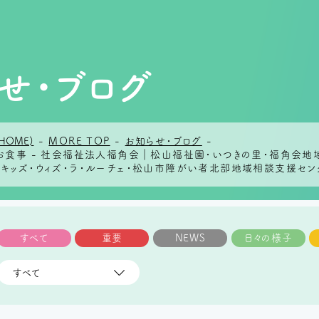
せ・ブログ
HOME)
-
MORE TOP
-
お知らせ・ブログ
-
のお食事 - 社会福祉法人福角会｜松山福祉園・いつきの里・福角会
らキッズ・ウィズ・ラ・ルーチェ・松山市障がい者北部地域相談支援セン
すべて
重要
NEWS
日々の様子