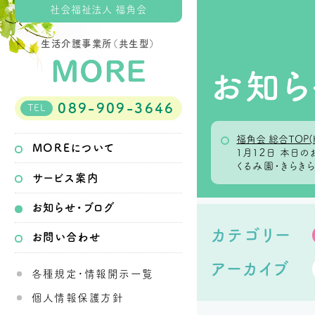
社会福祉法人 福角会
生活介護事業所（共生型）
お知ら
089-909-3646
TEL
福角会 総合TOP(
MOREについて
１月１２日 本日
くるみ園・きらき
サービス案内
お知らせ・ブログ
カテゴリー
お問い合わせ
アーカイブ
各種規定・情報開示一覧
個人情報保護方針