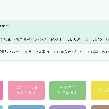
共生型）
TEL
089-909-3646
F
県松山市福角町甲1434番地1
[
MAP
]
OREについて
サービス案内
お知らせ・ブログ
お問い合
認定こども園
松山市立
きらき
福角保育園
堀江保育園