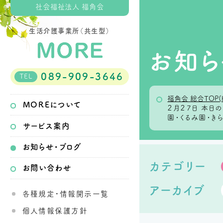
社会福祉法人 福角会
生活介護事業所（共生型）
お知ら
089-909-3646
TEL
福角会 総合TOP(
MOREについて
２月２７日 本
園・くるみ園・き
サービス案内
お知らせ・ブログ
カテゴリー
お問い合わせ
アーカイブ
各種規定・情報開示一覧
個人情報保護方針