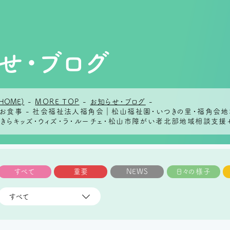
せ・ブログ
HOME)
-
MORE TOP
-
お知らせ・ブログ
-
日のお食事 - 社会福祉法人福角会｜松山福祉園・いつきの里・福角
らきらキッズ・ウィズ・ラ・ルーチェ・松山市障がい者北部地域相談支援
すべて
重要
NEWS
日々の様子