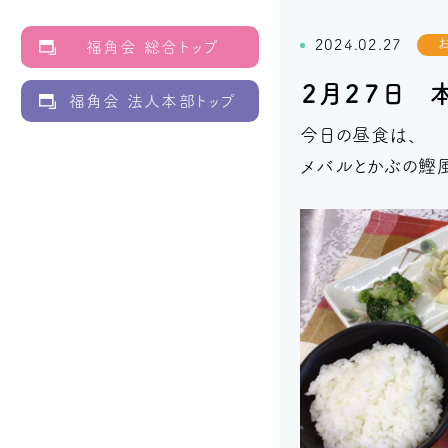
2024.02.27
福角会 総合トップ
２月２７日 
福角会 法人本部トップ
今日の昼食は、
メバルとかぶの鰹風