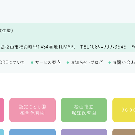
共生型）
TEL
089-909-3646
F
県松山市福角町甲1434番地1
[
MAP
]
OREについて
サービス案内
お知らせ・ブログ
お問い合
認定こども園
松山市立
きらき
福角保育園
堀江保育園