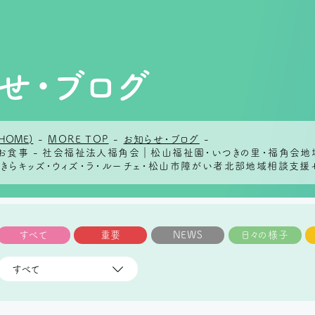
せ・ブログ
HOME)
-
MORE TOP
-
お知らせ・ブログ
-
日のお食事 - 社会福祉法人福角会｜松山福祉園・いつきの里・福角会
らきらキッズ・ウィズ・ラ・ルーチェ・松山市障がい者北部地域相談支援
すべて
重要
NEWS
日々の様子