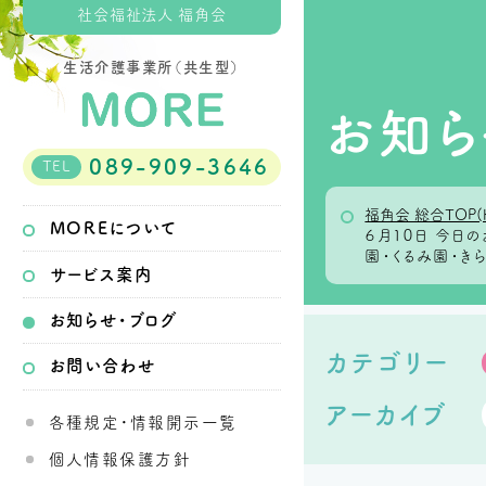
社会福祉法人 福角会
生活介護事業所（共生型）
お知ら
089-909-3646
TEL
福角会 総合TOP(
MOREについて
６月１０日 今
園・くるみ園・き
サービス案内
お知らせ・ブログ
カテゴリー
お問い合わせ
アーカイブ
各種規定・情報開示一覧
個人情報保護方針