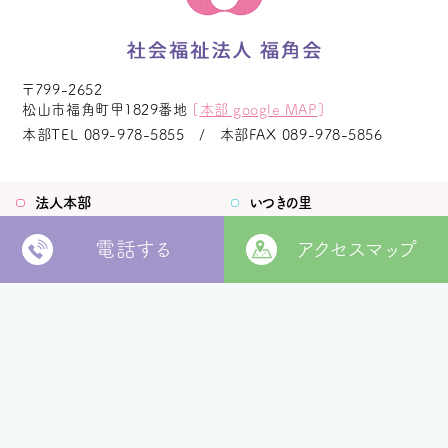
〒799-2652
松山市福角町甲1829番地
[
本部 google MAP
]
本部TEL
089-978-5855
本部FAX
089-978-5856
法人本部
いつきの里
電話する
アクセスマップ
認定こども園
福角保育園
地域生活者
支援室
松山市立
堀江保育園
ウィズ
きらきらキッズ
ラ・ルーチェ
くるみ園
MORE
松山市
障がい者北部地域
松山福祉園