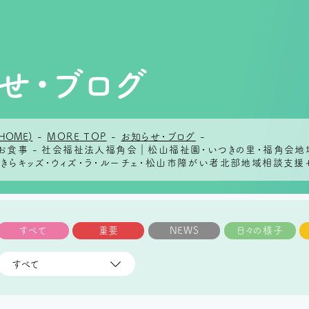
せ・ブログ
HOME)
-
MORE TOP
-
お知らせ・ブログ
-
日のお食事 - 社会福祉法人福角会｜松山福祉園・いつきの里・福角会
らきらキッズ・ウィズ・ラ・ルーチェ・松山市障がい者北部地域相談支援
すべて
重要
NEWS
日々の様子