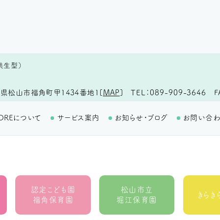
共生型）
TEL
089-909-3646
F
県松山市福角町甲1434番地1
[
MAP
]
OREについて
サービス案内
お知らせ・ブログ
お問い合
認定こども園
松山市立
きらき
福角保育園
堀江保育園