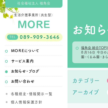
社会福祉法人 福角会
生活介護事業所（共生型）
お知ら
089-909-3646
TEL
福角会 総合TOP(
MOREについて
８月１６日 今
園・くるみ園・き
サービス案内
お知らせ・ブログ
カテゴリー
お問い合わせ
アーカイブ
各種規定・情報開示一覧
個人情報保護方針