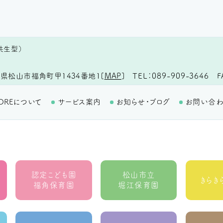
共生型）
TEL
089-909-3646
F
県松山市福角町甲1434番地1
[
MAP
]
OREについて
サービス案内
お知らせ・ブログ
お問い合
認定こども園
松山市立
きらき
福角保育園
堀江保育園