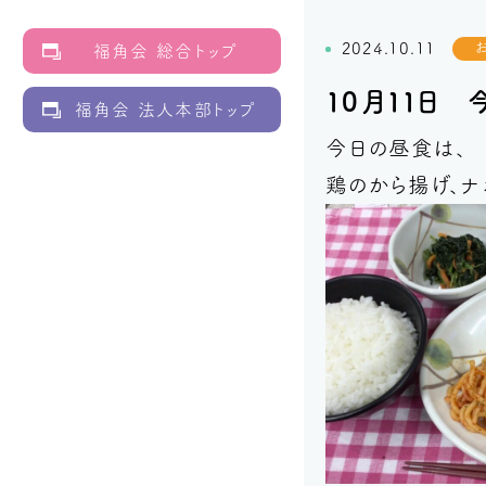
2024.10.11
福角会 総合トップ
１０月１１日
福角会 法人本部トップ
今日の昼食は、
鶏のから揚げ、ナ