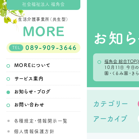
社会福祉法人 福角会
生活介護事業所（共生型）
お知ら
089-909-3646
TEL
福角会 総合TOP(
MOREについて
１０月１１日 今
園・くるみ園・き
サービス案内
お知らせ・ブログ
カテゴリー
お問い合わせ
アーカイブ
各種規定・情報開示一覧
個人情報保護方針