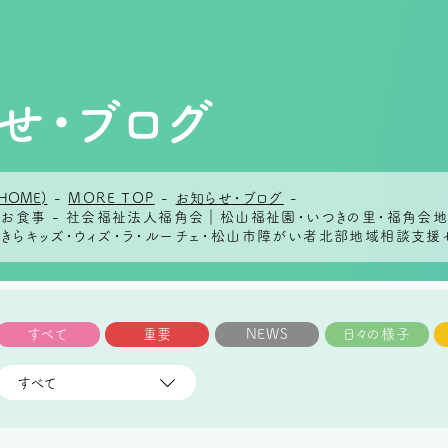
せ・ブログ
HOME)
-
MORE TOP
-
お知らせ・ブログ
-
日のお食事 - 社会福祉法人福角会｜松山福祉園・いつきの里・福角
らきらキッズ・ウィズ・ラ・ルーチェ・松山市障がい者北部地域相談支援
すべて
重要
NEWS
日々の様子