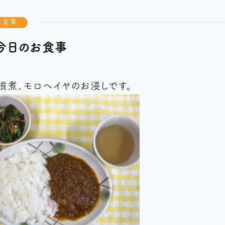
お食事
 今日のお食事
根煮、モロヘイヤのお浸しです。