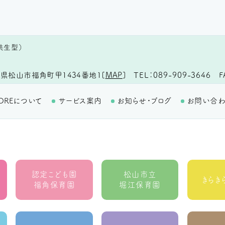
共生型）
TEL
089-909-3646
F
県松山市福角町甲1434番地1
[
MAP
]
OREについて
サービス案内
お知らせ・ブログ
お問い合
認定こども園
松山市立
きらき
福角保育園
堀江保育園