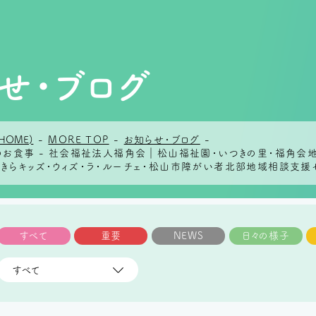
せ・ブログ
HOME)
-
MORE TOP
-
お知らせ・ブログ
-
日のお食事 - 社会福祉法人福角会｜松山福祉園・いつきの里・福角
らきらキッズ・ウィズ・ラ・ルーチェ・松山市障がい者北部地域相談支援
すべて
重要
NEWS
日々の様子