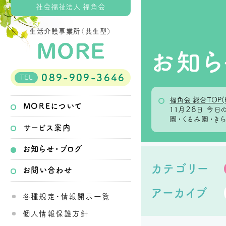
社会福祉法人 福角会
生活介護事業所（共生型）
お知ら
089-909-3646
TEL
福角会 総合TOP(
MOREについて
１１月２８日 今
園・くるみ園・き
サービス案内
お知らせ・ブログ
カテゴリー
お問い合わせ
アーカイブ
各種規定・情報開示一覧
個人情報保護方針