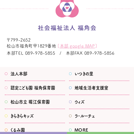
〒799-2652
松山市福角町甲1829番地
[
本部 google MAP
]
本部TEL
089-978-5855
本部FAX
089-978-5856
法人本部
いつきの里
認定こども園
福角保育園
地域生活者
支援室
松山市立
堀江保育園
ウィズ
きらきらキッズ
ラ・ルーチェ
くるみ園
MORE