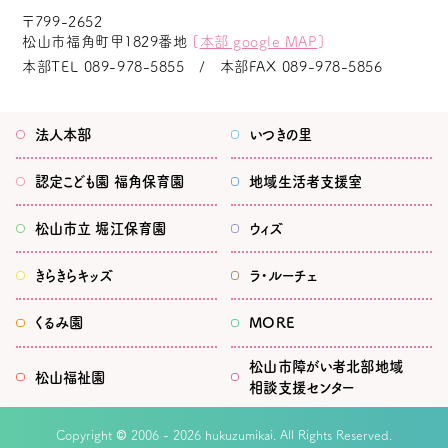
〒799-2652
松山市福角町甲1829番地
[
本部 google MAP
]
本部TEL
089-978-5855
本部FAX
089-978-5856
法人本部
いつきの里
認定こども園
福角保育園
地域生活者
支援室
松山市立
堀江保育園
ウィズ
きらきらキッズ
ラ・ルーチェ
くるみ園
MORE
松山市
障がい者北部地域
松山福祉園
相談支援センター
©
Copyright
2006 - 2026 hukuzumikai. All Rights Reserved.