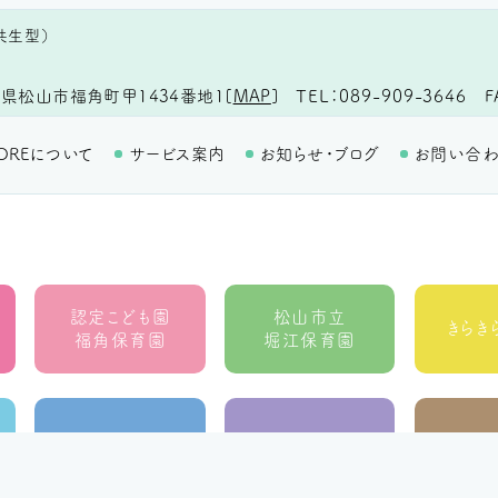
共生型）
TEL
089-909-3646
F
県松山市福角町甲1434番地1
[
MAP
]
OREについて
サービス案内
お知らせ・ブログ
お問い合
認定こども園
松山市立
きらき
福角保育園
堀江保育園
地域生活者支援室
ウィズ
ラ・