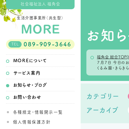
社会福祉法人 福角会
生活介護事業所（共生型）
お知ら
089-909-3646
TEL
福角会 総合TOP(
MOREについて
７月７日 今日
くるみ園・きらき
サービス案内
お知らせ・ブログ
カテゴリー
お問い合わせ
アーカイブ
各種規定・情報開示一覧
個人情報保護方針