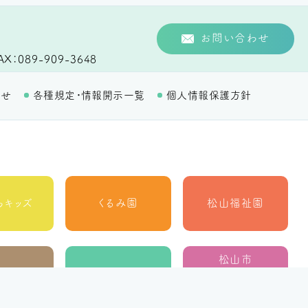
お問い合わせ
AX
089-909-3648
わせ
各種規定・情報開示一覧
個人情報保護方針
らキッズ
くるみ園
松山福祉園
松山市
ルーチェ
MORE
障がい者北部地域
相談支援センター