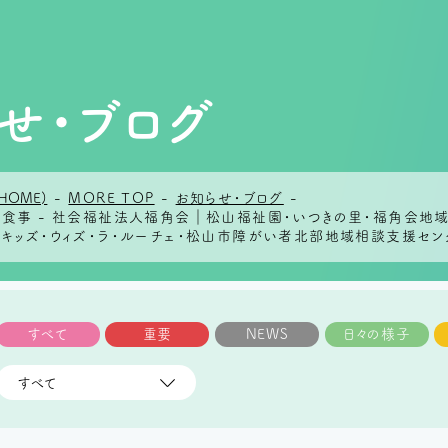
せ・ブログ
HOME)
-
MORE TOP
-
お知らせ・ブログ
-
のお食事 - 社会福祉法人福角会｜松山福祉園・いつきの里・福角会
らキッズ・ウィズ・ラ・ルーチェ・松山市障がい者北部地域相談支援セン
すべて
重要
NEWS
日々の様子