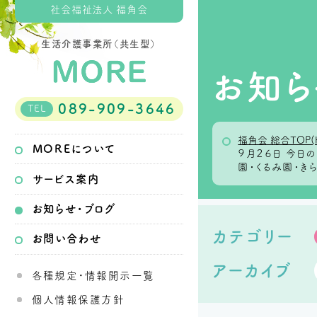
社会福祉法人 福角会
生活介護事業所（共生型）
お知ら
089-909-3646
TEL
福角会 総合TOP(
MOREについて
９月２６日 今
園・くるみ園・き
サービス案内
お知らせ・ブログ
カテゴリー
お問い合わせ
アーカイブ
各種規定・情報開示一覧
個人情報保護方針