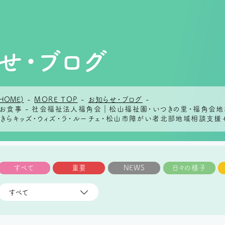
せ・ブログ
HOME)
-
MORE TOP
-
お知らせ・ブログ
-
日のお食事 - 社会福祉法人福角会｜松山福祉園・いつきの里・福角
らきらキッズ・ウィズ・ラ・ルーチェ・松山市障がい者北部地域相談支援
すべて
重要
NEWS
日々の様子