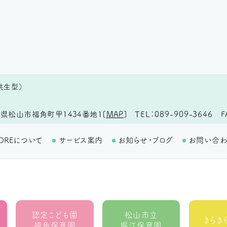
共生型）
TEL
089-909-3646
F
県松山市福角町甲1434番地1
[
MAP
]
OREについて
サービス案内
お知らせ・ブログ
お問い合
認定こども園
松山市立
きらき
福角保育園
堀江保育園