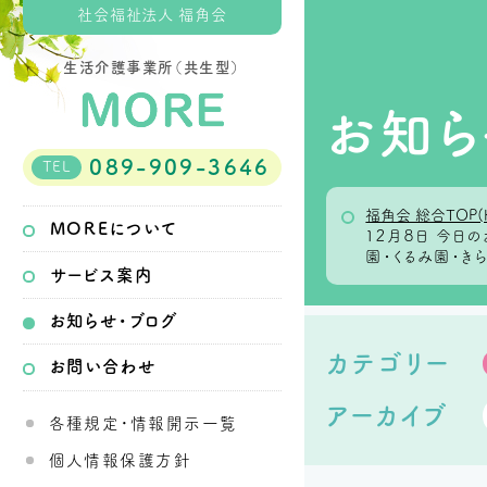
社会福祉法人 福角会
生活介護事業所（共生型）
お知ら
089-909-3646
TEL
福角会 総合TOP(
MOREについて
１２月８日 今
園・くるみ園・き
サービス案内
お知らせ・ブログ
カテゴリー
お問い合わせ
アーカイブ
各種規定・情報開示一覧
個人情報保護方針