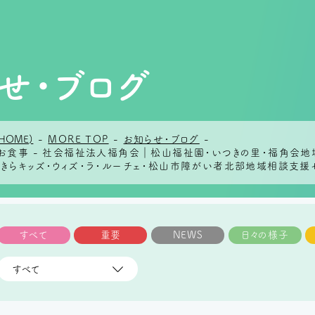
せ・ブログ
HOME)
-
MORE TOP
-
お知らせ・ブログ
-
日のお食事 - 社会福祉法人福角会｜松山福祉園・いつきの里・福角会
らきらキッズ・ウィズ・ラ・ルーチェ・松山市障がい者北部地域相談支援
すべて
重要
NEWS
日々の様子