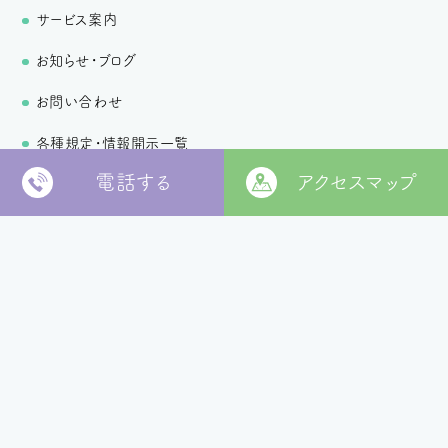
サービス案内
お知らせ・ブログ
お問い合わせ
各種規定・情報開示一覧
電話する
アクセスマップ
個人情報保護方針
〒799-2652
松山市福角町甲1829番地
[
本部 google MAP
]