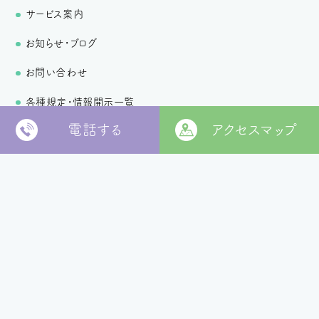
サービス案内
お知らせ・ブログ
お問い合わせ
各種規定・情報開示一覧
電話する
アクセスマップ
個人情報保護方針
〒799-2652
松山市福角町甲1829番地
[
本部 google MAP
]