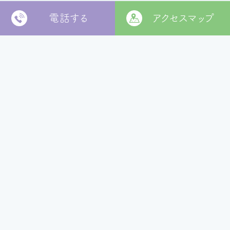
電話する
アクセスマップ
〒799-2652
松山市福角町甲1829番地
[
本部 google MAP
]
本部TEL
089-978-5855
本部FAX
089-978-5856
法人本部
いつきの里
認定こども園
福角保育園
地域生活者
支援室
松山市立
堀江保育園
ウィズ
きらきらキッズ
ラ・ルーチェ