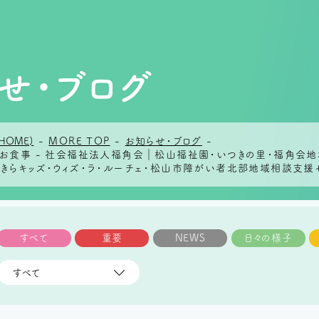
せ・ブログ
HOME)
-
MORE TOP
-
お知らせ・ブログ
-
日のお食事 - 社会福祉法人福角会｜松山福祉園・いつきの里・福角
らきらキッズ・ウィズ・ラ・ルーチェ・松山市障がい者北部地域相談支援
すべて
重要
NEWS
日々の様子