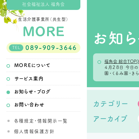
社会福祉法人 福角会
生活介護事業所（共生型）
お知ら
089-909-3646
TEL
福角会 総合TOP(
MOREについて
４月２８日 今
園・くるみ園・き
サービス案内
お知らせ・ブログ
カテゴリー
お問い合わせ
アーカイブ
各種規定・情報開示一覧
個人情報保護方針