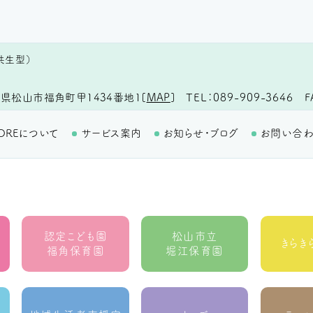
共生型）
TEL
089-909-3646
F
県松山市福角町甲1434番地1
[
MAP
]
OREについて
サービス案内
お知らせ・ブログ
お問い合
認定こども園
松山市立
きらき
福角保育園
堀江保育園