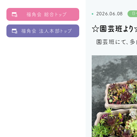
日
2026.06.08
福角会 総合トップ
☆園芸班より
福角会 法人本部トップ
園芸班にて、多