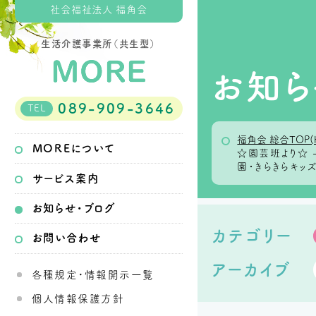
社会福祉法人 福角会
生活介護事業所（共生型）
お知ら
089-909-3646
TEL
福角会 総合TOP(
MOREについて
☆園芸班より☆
園・きらきらキッ
サービス案内
お知らせ・ブログ
カテゴリー
お問い合わせ
アーカイブ
各種規定・情報開示一覧
個人情報保護方針