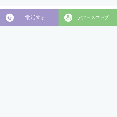
電話する
アクセスマップ
〒799-2652
松山市福角町甲1829番地
[
本部 google MAP
]
本部TEL
089-978-5855
本部FAX
089-978-5856
法人本部
いつきの里
認定こども園
福角保育園
地域生活者
支援室
松山市立
堀江保育園
ウィズ