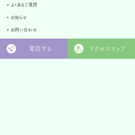
よくあるご質問
お知らせ
お問い合わせ
各種規定・情報開示一覧
電話する
アクセスマップ
個人情報保護方針
〒799-2652
松山市福角町甲1829番地
[
本部 google MAP
]
本部TEL
089-978-5855
本部FAX
089-978-5856